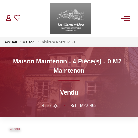
ACHETER
Accueil
Maison
Référence M201463
LOUER
Maison Maintenon - 4 Pièce(s) - 0 M2
,
Maintenon
ESTIMER
Vendu
NOS BIENS VENDUS
4
pièce(s)
•
Réf : M201463
NOTRE AGENCE
Qui Sommes Nous
Vendu