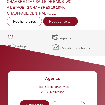
CHAMBRE 12M². SALLE DE BAINS. WC.
A L'ETAGE : 2 CHAMBRES 16-18M².
CHAUFFAGE CENTRAL FUEL.
Nos honoraires
Nous contacter
Imprimer
Partager
Calculer mon budget
Agence
7 Rue Collin D'Harleville
28130
Maintenon
Nous écrire