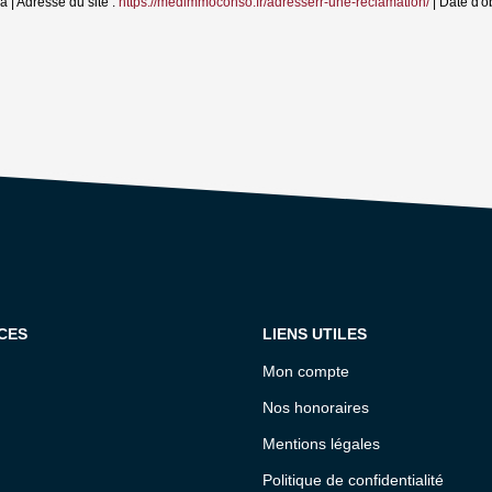
| Adresse du site :
https://medimmoconso.fr/adresserr-une-reclamation/
| Date d'o
CES
LIENS UTILES
Mon compte
Nos honoraires
Mentions légales
Politique de confidentialité