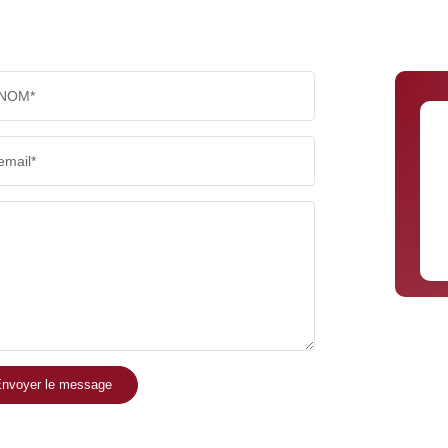
NOM*
email*
nvoyer le message