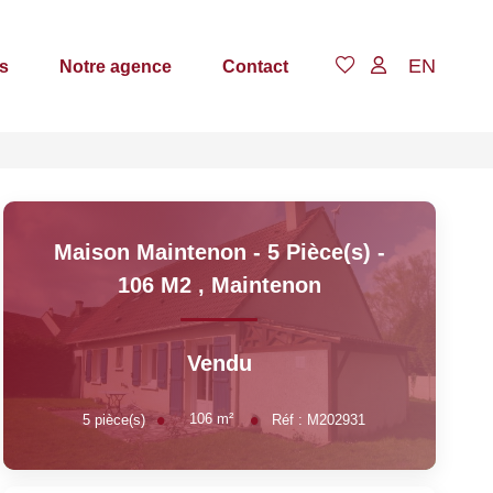
EN
s
Notre agence
Contact
Maison Maintenon - 5 Pièce(s) -
106 M2
,
Maintenon
Vendu
106
m²
5
pièce(s)
Réf :
M202931