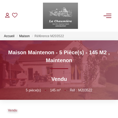
ACHETER
Accueil
Maison
Référence M203522
LOUER
Maison Maintenon - 5 Pièce(s) - 145 M2
,
Maintenon
ESTIMER
Vendu
NOS BIENS VENDUS
5
pièce(s)
•
145
m²
•
Réf : M203522
NOTRE AGENCE
Qui Sommes Nous
Vendu