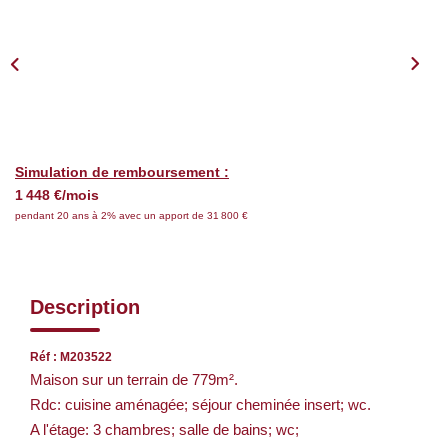
Nos Services
CONTACT
EN
Simulation de remboursement :
1 448 €/mois
pendant 20 ans à 2% avec un apport de 31 800 €
Description
Réf : M203522
Maison sur un terrain de 779m².
Rdc: cuisine aménagée; séjour cheminée insert; wc.
A l'étage: 3 chambres; salle de bains; wc;