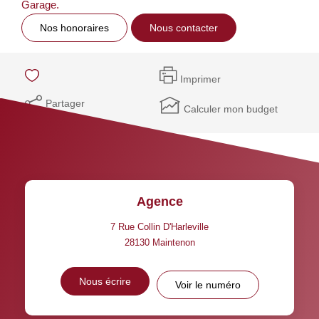
Garage.
Nos honoraires
Nous contacter
Imprimer
Partager
Calculer mon budget
Agence
7 Rue Collin D'Harleville
28130
Maintenon
Nous écrire
Voir le numéro