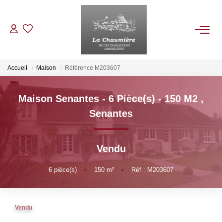
ACHETER
Accueil
Maison
Référence M203607
LOUER
Maison Senantes - 6 Pièce(s) - 150 M2
,
Senantes
ESTIMER
Vendu
NOS BIENS VENDUS
6
pièce(s)
•
150
m²
•
Réf : M203607
NOTRE AGENCE
Qui Sommes Nous
Vendu