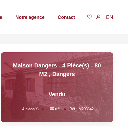
EN
s
Notre agence
Contact
Maison Dangers - 4 Pièce(s) - 80
M2
,
Dangers
Vendu
80
m²
4
pièce(s)
Réf :
M203642