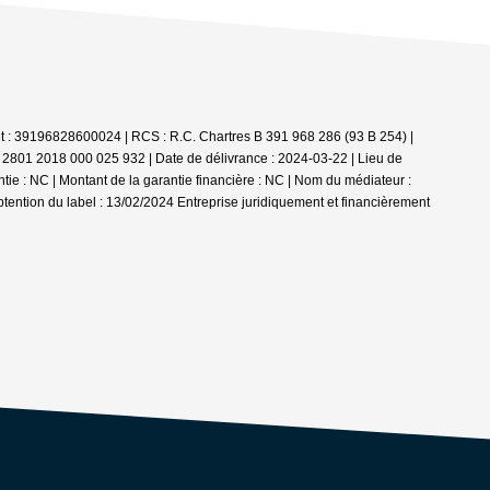
iret : 39196828600024 | RCS : R.C. Chartres B 391 968 286 (93 B 254) |
I 2801 2018 000 025 932 | Date de délivrance : 2024-03-22 | Lieu de
e : NC | Montant de la garantie financière : NC | Nom du médiateur :
btention du label : 13/02/2024
Entreprise juridiquement et financièrement