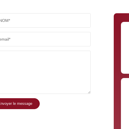
NOM*
email*
nvoyer le message