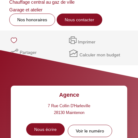
Chauffage central au gaz de ville
Garage et atelier
Nos honoraires
Nous contacter
Imprimer
Partager
Calculer mon budget
Agence
7 Rue Collin D'Harleville
28130
Maintenon
Nous écrire
Voir le numéro