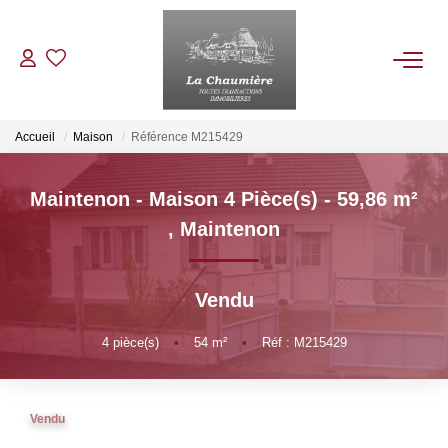
ACHETER
Accueil
Maison
Référence M215429
LOUER
Maintenon - Maison 4 Pièce(s) - 59,86 m²
,
Maintenon
ESTIMER
Vendu
NOS BIENS VENDUS
4
pièce(s)
•
54
m²
•
Réf : M215429
NOTRE AGENCE
Qui Sommes Nous
Vendu