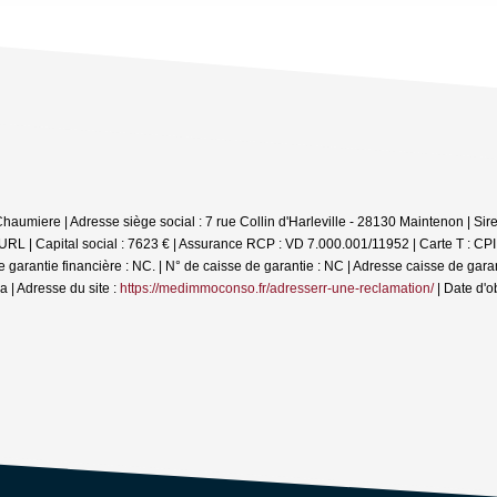
Chaumiere | Adresse siège social : 7 rue Collin d'Harleville - 28130 Maintenon | S
L | Capital social : 7623 € | Assurance RCP : VD 7.000.001/11952 |
Carte T : CP
ntie financière : NC. | N° de caisse de garantie : NC | Adresse caisse de garanti
| Adresse du site :
https://medimmoconso.fr/adresserr-une-reclamation/
| Date d'o