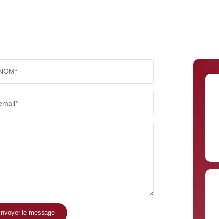
NOM*
email*
nvoyer le message