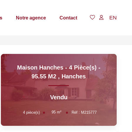
EN
s
Notre agence
Contact
Maison Hanches - 4 Pièce(s) -
95.55 M2
,
Hanches
Vendu
95
m²
4
pièce(s)
Réf :
M215777