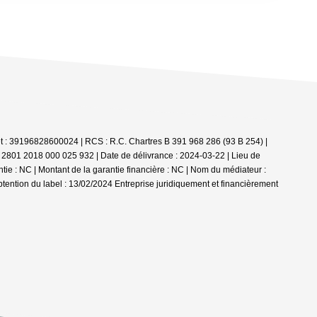
iret : 39196828600024 | RCS : R.C. Chartres B 391 968 286 (93 B 254) |
I 2801 2018 000 025 932 | Date de délivrance : 2024-03-22 | Lieu de
e : NC | Montant de la garantie financière : NC | Nom du médiateur :
btention du label : 13/02/2024
Entreprise juridiquement et financièrement