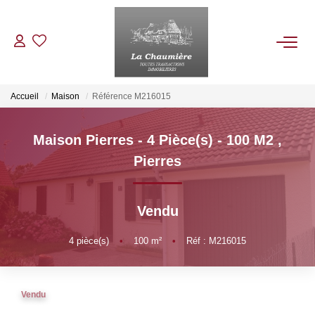
ACHETER
Accueil
Maison
Référence M216015
LOUER
Maison Pierres - 4 Pièce(s) - 100 M2
,
Pierres
ESTIMER
Vendu
NOS BIENS VENDUS
4
pièce(s)
•
100
m²
•
Réf : M216015
NOTRE AGENCE
Qui Sommes Nous
Vendu