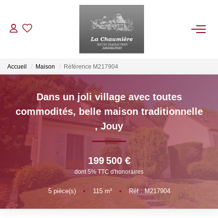
ACHETER
Accueil
Maison
Référence M217904
LOUER
Dans un joli village avec toutes
commodités, belle maison traditionnelle
ESTIMER
,
Jouy
NOS BIENS VENDUS
199 500 €
dont 5% TTC d'honoraires
NOTRE AGENCE
5
pièce(s)
•
115
m²
•
Réf : M217904
Qui Sommes Nous