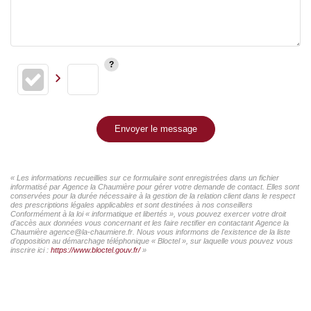
Envoyer le message
« Les informations recueillies sur ce formulaire sont enregistrées dans un fichier
informatisé par Agence la Chaumière pour gérer votre demande de contact. Elles sont
conservées pour la durée nécessaire à la gestion de la relation client dans le respect
des prescriptions légales applicables et sont destinées à nos conseillers
Conformément à la loi « informatique et libertés », vous pouvez exercer votre droit
d'accès aux données vous concernant et les faire rectifier en contactant Agence la
Chaumière agence@la-chaumiere.fr. Nous vous informons de l'existence de la liste
d'opposition au démarchage téléphonique « Bloctel », sur laquelle vous pouvez vous
inscrire ici :
https://www.bloctel.gouv.fr/
»