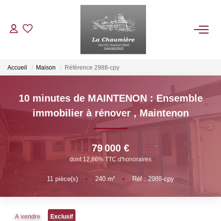
ACHETER
Accueil
Maison
Référence 2988-cpy
LOUER
10 minutes de MAINTENON : Ensemble
immobilier à rénover
,
Maintenon
ESTIMER
79 000 €
NOS BIENS VENDUS
dont 12,86% TTC d'honoraires
11
pièce(s)
•
240
m²
•
Réf : 2988-cpy
NOTRE AGENCE
Qui Sommes Nous
A vendre
Exclusif