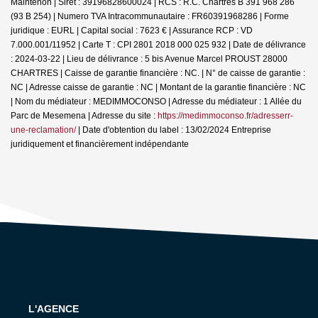
Maintenon | Siret : 39196828600024 | RCS : R.C. Chartres B 391 968 286
(93 B 254) | Numero TVA Intracommunautaire : FR60391968286 | Forme
juridique : EURL | Capital social : 7623 € | Assurance RCP : VD
7.000.001/11952 |
Carte T : CPI 2801 2018 000 025 932 | Date de délivrance
: 2024-03-22 | Lieu de délivrance : 5 bis Avenue Marcel PROUST 28000
CHARTRES | Caisse de garantie financière : NC. | N° de caisse de garantie :
NC | Adresse caisse de garantie : NC | Montant de la garantie financière : NC
| Nom du médiateur : MEDIMMOCONSO | Adresse du médiateur : 1 Allée du
Parc de Mesemena | Adresse du site :
https://medimmoconso.fr/adresserr-
une-reclamation/
| Date d'obtention du label : 13/02/2024
Entreprise
juridiquement et financièrement indépendante
L'AGENCE