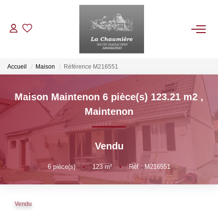
ACHETER
Accueil
Maison
Référence M216551
LOUER
Maison Maintenon 6 pièce(s) 123.21 m2
,
Maintenon
ESTIMER
Vendu
NOS BIENS VENDUS
6
pièce(s)
•
123
m²
•
Réf : M216551
NOTRE AGENCE
Qui Sommes Nous
Vendu