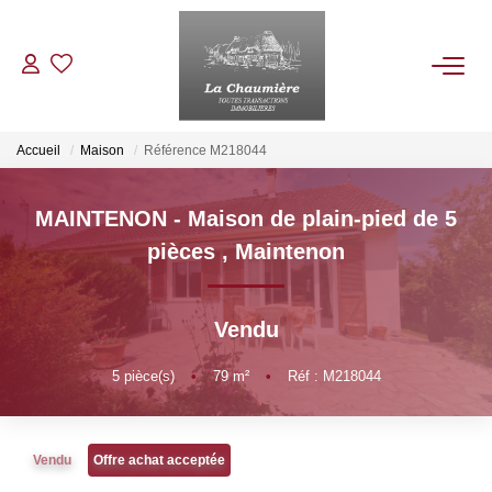
ACHETER
Accueil
Maison
Référence M218044
LOUER
MAINTENON - Maison de plain-pied de 5
pièces
,
Maintenon
ESTIMER
Vendu
NOS BIENS VENDUS
5
pièce(s)
•
79
m²
•
Réf : M218044
NOTRE AGENCE
Qui Sommes Nous
Vendu
Offre achat acceptée