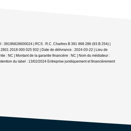
iret : 39196828600024 | RCS : R.C. Chartres B 391 968 286 (93 B 254) |
I 2801 2018 000 025 932 | Date de délivrance : 2024-03-22 | Lieu de
e : NC | Montant de la garantie financière : NC | Nom du médiateur :
btention du label : 13/02/2024
Entreprise juridiquement et financièrement