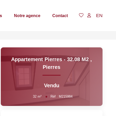
EN
s
Notre agence
Contact
Appartement Pierres - 32.08 M2
,
Pierres
Vendu
32
m²
Réf :
M215984