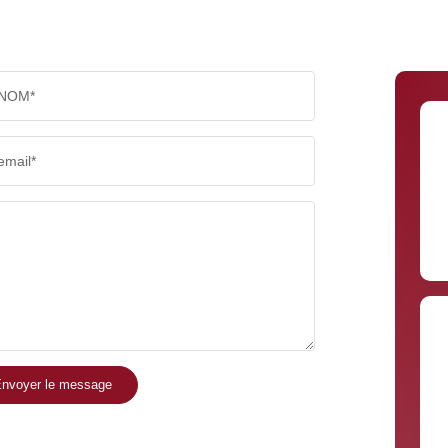
NOM*
email*
nvoyer le message