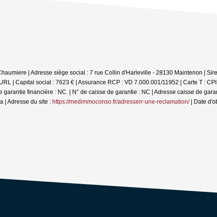
Chaumiere | Adresse siège social : 7 rue Collin d'Harleville - 28130 Maintenon | S
L | Capital social : 7623 € | Assurance RCP : VD 7.000.001/11952 |
Carte T : CP
ntie financière : NC. | N° de caisse de garantie : NC | Adresse caisse de garanti
| Adresse du site :
https://medimmoconso.fr/adresserr-une-reclamation/
| Date d'o