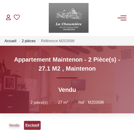
ACHETER
Accueil
2 pièces
Référence M202698
LOUER
Appartement Maintenon - 2 Pièce(s) -
27.1 M2
,
Maintenon
ESTIMER
Vendu
NOS BIENS VENDUS
2
pièce(s)
•
27
m²
•
Réf : M202698
NOTRE AGENCE
Qui Sommes Nous
Vendu
Exclusif