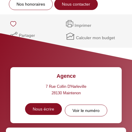
Nos honoraires
Nous contacter
Imprimer
Partager
Calculer mon budget
Agence
7 Rue Collin D'Harleville
28130
Maintenon
Nous écrire
Voir le numéro