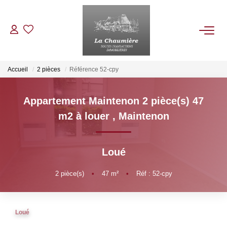
ACHETER
Accueil
2 pièces
Référence 52-cpy
LOUER
Appartement Maintenon 2 pièce(s) 47
m2 à louer
,
Maintenon
ESTIMER
Loué
NOS BIENS VENDUS
2
pièce(s)
•
47
m²
•
Réf : 52-cpy
NOTRE AGENCE
Qui Sommes Nous
Loué