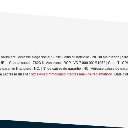
Chaumiere | Adresse siège social : 7 rue Collin d'Harleville - 28130 Maintenon | S
L | Capital social : 7623 € | Assurance RCP : VD 7.000.001/11952 |
Carte T : CP
ntie financière : NC. | N° de caisse de garantie : NC | Adresse caisse de garanti
| Adresse du site :
https://medimmoconso.fr/adresserr-une-reclamation/
| Date d'o