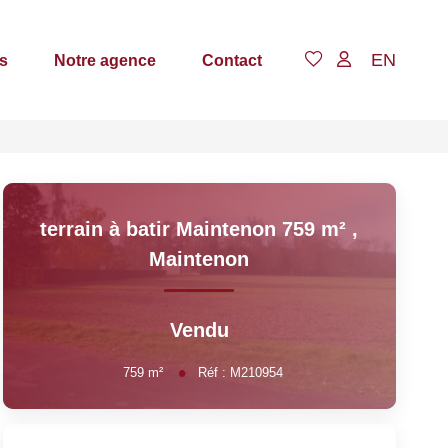
EN
s
Notre agence
Contact
terrain à batir Maintenon 759 m²
,
Maintenon
Vendu
759
m²
Réf :
M210954