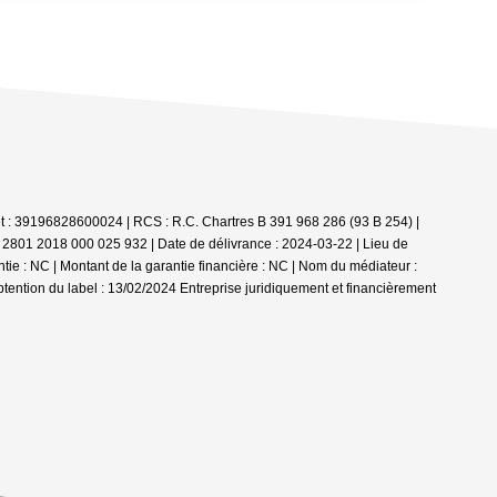
iret : 39196828600024 | RCS : R.C. Chartres B 391 968 286 (93 B 254) |
I 2801 2018 000 025 932 | Date de délivrance : 2024-03-22 | Lieu de
e : NC | Montant de la garantie financière : NC | Nom du médiateur :
btention du label : 13/02/2024
Entreprise juridiquement et financièrement