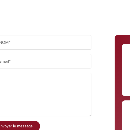
NOM*
email*
nvoyer le message