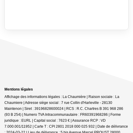
Mentions légales
Affichage des informations légales : La Chaumière | Raison sociale : La
Chaumiere | Adresse siège social : 7 rue Collin d'Harleville - 28130
Maintenon | Siret : 39196828600024 | RCS : R.C. Chartres B 391 968 286
(93 B 254) | Numero TVA Intracommunautaire : FR60391968286 | Forme
juridique : EURL | Capital social : 7623 € | Assurance RCP : VD
7.000.001/11952 |
Carte T : CPI 2801 2018 000 025 932 | Date de délivrance
: 2024-03-22 | Lieu de délivrance : 5 bis Avenue Marcel PROUST 28000