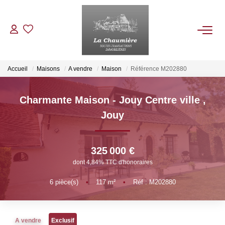
ACHETER
Accueil
Maisons
A vendre
Maison
Référence M202880
LOUER
Charmante Maison - Jouy Centre ville
,
Jouy
ESTIMER
325 000 €
NOS BIENS VENDUS
dont 4,84% TTC d'honoraires
6
pièce(s)
•
117
m²
•
Réf : M202880
NOTRE AGENCE
Qui Sommes Nous
A vendre
Exclusif