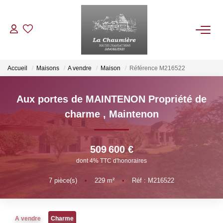
ACHETER
Accueil
Maisons
A vendre
Maison
Référence M216522
LOUER
Aux portes de MAINTENON Propriété de
charme
,
Maintenon
ESTIMER
509 600 €
NOS BIENS VENDUS
dont 4% TTC d'honoraires
7
pièce(s)
•
229
m²
•
Réf : M216522
NOTRE AGENCE
Qui Sommes Nous
A vendre
Charme