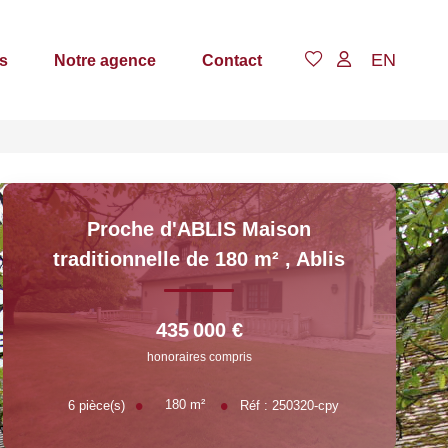
EN
s
Notre agence
Contact
Proche d'ABLIS Maison
traditionnelle de 180 m²
,
Ablis
435 000 €
honoraires compris
180
m²
6
pièce(s)
Réf :
250320-cpy