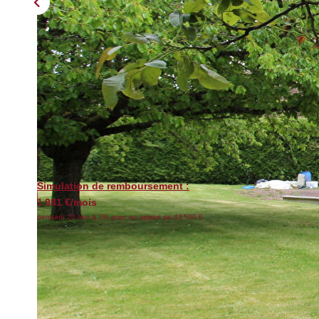
Simulation de remboursement :
1 981 €/mois
pendant 20 ans à 2% avec un apport de 43 500 €
Description
Réf : 250320-cpy
Proche d'ABLIS : Cette maison traditionnelle avec toiture en tu