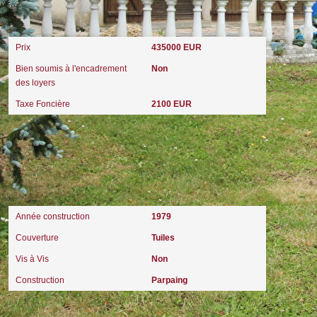
Aspects financiers
Prix
435000 EUR
Bien soumis à l'encadrement
Non
des loyers
Taxe Foncière
2100 EUR
Extérieur
Année construction
1979
Couverture
Tuiles
Vis à Vis
Non
Construction
Parpaing