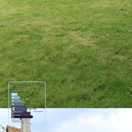
 séjour traversant une cuisine aménagée et pièce repas
'eau et un wc (Belle hauteur sous plafond)
 d'en couper une en deux) , une salle de bains et un wc.
DU CALME
res