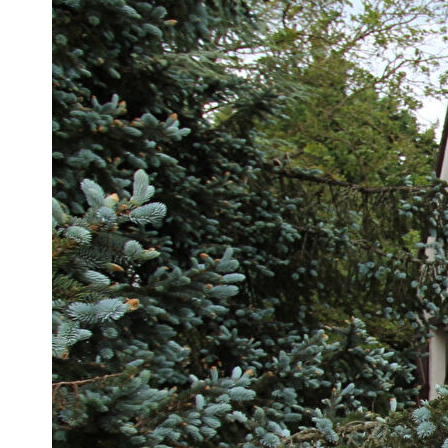
Montant estimé des dépenses annuelles d'énergie pour un us
2021,2022 et 2023 (abonnement compris).
Imprimer
Nos honoraires
Ce bien est soumis à un diagnostic ERP (État des Ris
https://www.georisques.gouv.fr/
Caractéristiques détaillées