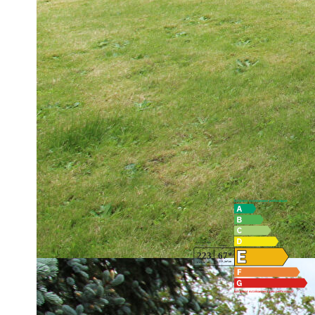
Au rez-de-chaussée : Une vaste entrée cathédrale , un salon
(ancienne chambre) , une chambre avec placards, une salle d
Au l'étage : un grand palier bureau, deux chambres (possible
L'ensemble sur un parc arboré de 3003 m². AMOUREUX 
Réf : 250320-cpy
Barème consultable sur notre site en page 11 de nos honorai
**
Honoraires à la charge du vendeur
Diagnostics énergétiques