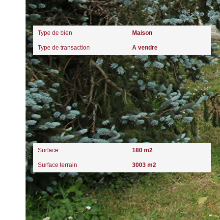
Général
Type de bien
Maison
Type de transaction
A vendre
Surfaces
Surface
180 m2
Surface terrain
3003 m2