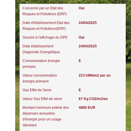
Concerné par un Etat des
Oui
Risques et Pollutions (ERP)
Date d'établissement Etat des
24/04/2025
Risques et Pollutions(ERP)
Soumis à l'affichage du DPE
Oui
Date établissement
24/04/2025
Diagnostic Energétique
Consommation énergie
E
primaire
Valeur consommation
223 kWh/m2 par an
énergie primaire
Gaz Effet de Serre
E
Valeur Gaz Effet de serre
67 Kg CO2/m2/an
Montant minimum estimé des
4880 EUR
dépenses annuelles
d'énergie pour un usage
standard