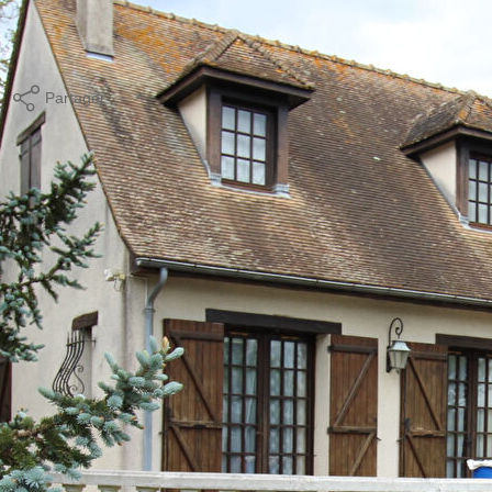
age standard entre 4880€ et 6660€. indexées aux années
Partager
Calculer mon budget
ques et Pollutions). Pour en savoir plus, rendez-vous sur