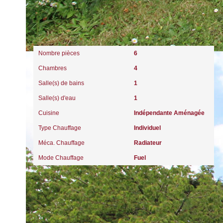
Intérieur
Nombre pièces
6
Chambres
4
Salle(s) de bains
1
Salle(s) d'eau
1
Cuisine
Indépendante Aménagée
Type Chauffage
Individuel
Méca. Chauffage
Radiateur
Mode Chauffage
Fuel
Diagnostics