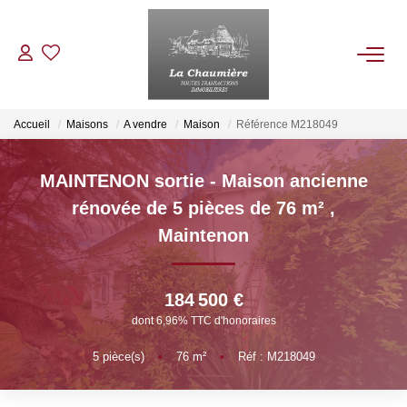
ACHETER
Accueil
Maisons
A vendre
Maison
Référence M218049
LOUER
MAINTENON sortie - Maison ancienne
rénovée de 5 pièces de 76 m²
,
ESTIMER
Maintenon
NOS BIENS VENDUS
184 500 €
dont 6,96% TTC d'honoraires
NOTRE AGENCE
5
pièce(s)
•
76
m²
•
Réf : M218049
Qui Sommes Nous