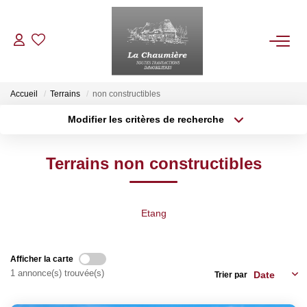
ACHETER
Accueil
Terrains
non constructibles
Modifier les critères de recherche
LOUER
Localisation
Type de transaction
Surface min
Terrains non constructibles
Type de bien
ESTIMER
Plus de critères
Budget max
NOS BIENS VENDUS
Etang
Créer une alerte
NOTRE AGENCE
Afficher la carte
1 annonce(s) trouvée(s)
Trier par
Qui Sommes Nous
Nos Services