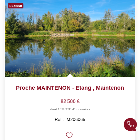
Exclusif
CONTACT
EN
Proche MAINTENON - Etang
,
Maintenon
82 500 €
dont 10% TTC d'honoraires
Réf :
M206065