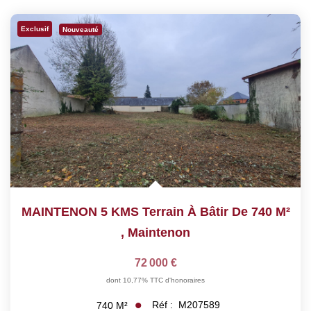
Exclusif
Nouveauté
MAINTENON 5 KMS Terrain À Bâtir De 740 M²
,
Maintenon
72 000 €
dont 10,77% TTC d'honoraires
Réf :
M207589
740
M²