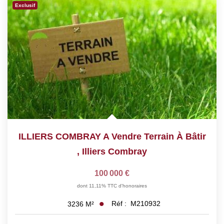
Exclusif
ILLIERS COMBRAY A Vendre Terrain À Bâtir
,
Illiers Combray
100 000 €
dont 11,11% TTC d'honoraires
Réf :
M210932
3236
M²