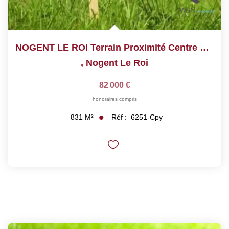
NOGENT LE ROI Terrain Proximité Centre Ville
,
Nogent Le Roi
82 000 €
honoraires compris
Réf :
6251-Cpy
831
M²