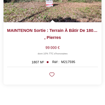
MAINTENON Sortie : Terrain À Bâtir De 1807 M²
,
Pierres
99 000 €
dont 10% TTC d'honoraires
Réf :
M217595
1807
M²