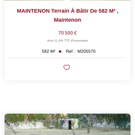
MAINTENON Terrain À Bâtir De 582 M²
,
Maintenon
70 500 €
dont 11,9% TTC d'honoraires
Réf :
M205570
582
M²