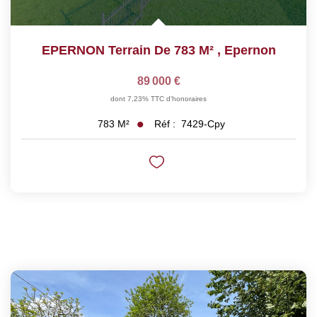
EPERNON Terrain De 783 M²
,
Epernon
89 000 €
dont 7,23% TTC d'honoraires
Réf :
7429-Cpy
783
M²