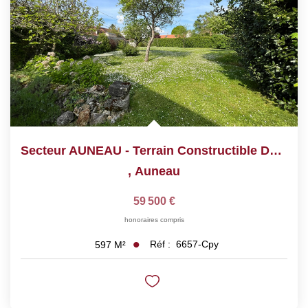
Secteur AUNEAU - Terrain Constructible De 597 M²
,
Auneau
59 500 €
honoraires compris
Réf :
6657-Cpy
597
M²