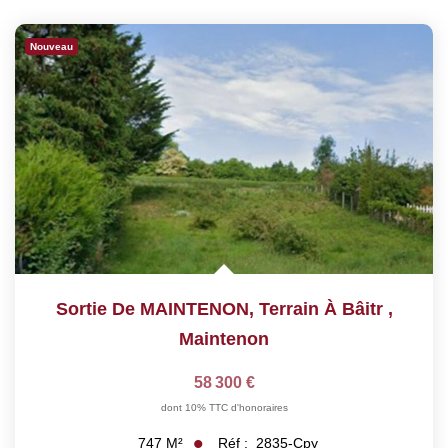
Nouveau
Sortie De MAINTENON, Terrain À Bâitr
,
Maintenon
58 300 €
dont 10% TTC d'honoraires
Réf :
2835-Cpy
747
M²