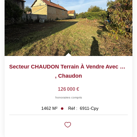
Secteur CHAUDON Terrain À Vendre Avec Deux Granges
,
Chaudon
126 000 €
honoraires compris
Réf :
6911-Cpy
1462
M²