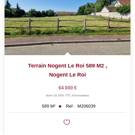
Terrain Nogent Le Roi 589 M2
,
Nogent Le Roi
64 000 €
dont 10,34% TTC d'honoraires
Réf :
M206039
589
M²