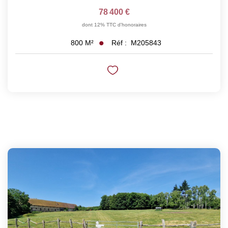
78 400 €
dont 12% TTC d'honoraires
Réf :
M205843
800
M²