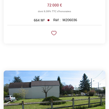
72 000 €
dont 9,09% TTC d'honoraires
Réf :
M206036
664
M²