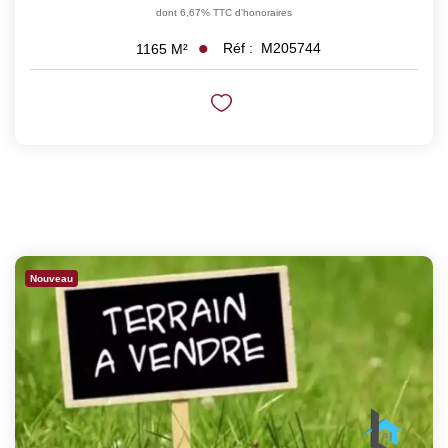
dont 6,67% TTC d'honoraires
Réf :
M205744
1165
M²
Nouveau