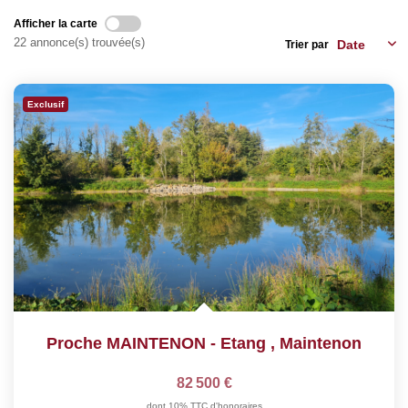
Nos Services
Afficher la carte
22 annonce(s) trouvée(s)
Trier par
CONTACT
Exclusif
EN
Proche MAINTENON - Etang
,
Maintenon
82 500 €
dont 10% TTC d'honoraires