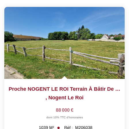
Proche NOGENT LE ROI Terrain À Bâtir De 1039 M²
,
Nogent Le Roi
88 000 €
dont 10% TTC d'honoraires
Réf :
M206038
1039
M²