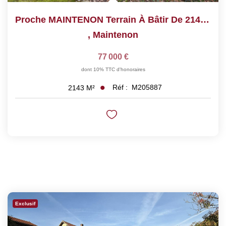
Proche MAINTENON Terrain À Bâtir De 2140 M²
,
Maintenon
77 000 €
dont 10% TTC d'honoraires
Réf :
M205887
2143
M²
Exclusif