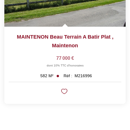
MAINTENON Beau Terrain A Batir Plat
,
Maintenon
77 000 €
dont 10% TTC d'honoraires
Réf :
M216996
582
M²