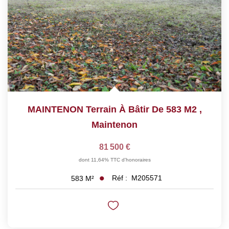
MAINTENON Terrain À Bâtir De 583 M2
,
Maintenon
81 500 €
dont 11,64% TTC d'honoraires
Réf :
M205571
583
M²