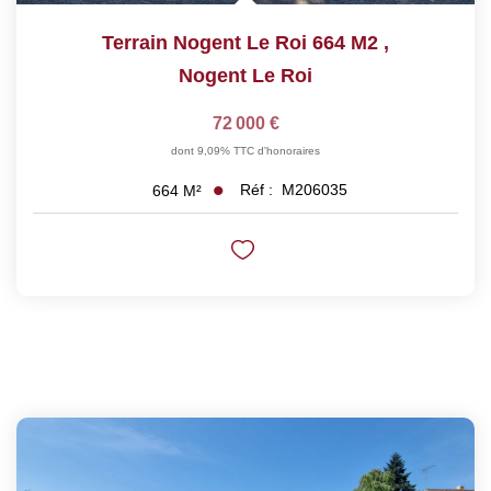
Terrain Nogent Le Roi 664 M2
,
Nogent Le Roi
72 000 €
dont 9,09% TTC d'honoraires
Réf :
M206035
664
M²