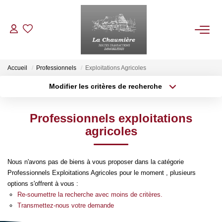
ACHETER
Accueil
Professionnels
Exploitations Agricoles
Modifier les critères de recherche
Type de transaction
Localisation
LOUER
Acheter
Localisation
Professionnels exploitations
Type de bien
ESTIMER
Sélectionnez...
Surface min
agricoles
Plus de critères
Budget max
NOS BIENS VENDUS
Nous n'avons pas de biens à vous proposer dans la catégorie
Professionnels Exploitations Agricoles pour le moment , plusieurs
Créer une alerte
NOTRE AGENCE
options s'offrent à vous :
Re-soumettre la recherche avec moins de critères.
Transmettez-nous votre demande
Qui Sommes Nous