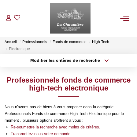
ACHETER
Accueil
Professionnels
Fonds de commerce
High-Tech
Electronique
LOUER
Modifier les critères de recherche
Type de transaction
Localisation
Acheter
Localisation
ESTIMER
Professionnels fonds de commerce
Type de bien
Sélectionnez...
Surface min
high-tech electronique
NOS BIENS VENDUS
Plus de critères
Budget max
Nous n'avons pas de biens à vous proposer dans la catégorie
NOTRE AGENCE
Professionnels Fonds de commerce High-Tech Electronique pour le
Créer une alerte
moment , plusieurs options s'offrent à vous :
Re-soumettre la recherche avec moins de critères.
Qui Sommes Nous
Transmettez-nous votre demande