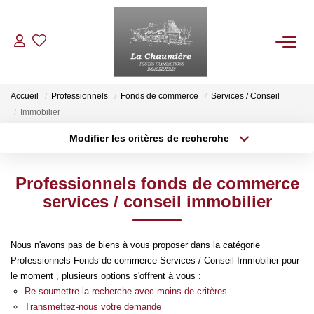
ACHETER
Accueil
Professionnels
Fonds de commerce
Services / Conseil
Immobilier
LOUER
Modifier les critères de recherche
Type de transaction
Localisation
Acheter
Localisation
ESTIMER
Professionnels fonds de commerce
Type de bien
Sélectionnez...
Surface min
services / conseil immobilier
NOS BIENS VENDUS
Plus de critères
Budget max
Nous n'avons pas de biens à vous proposer dans la catégorie
NOTRE AGENCE
Professionnels Fonds de commerce Services / Conseil Immobilier pour
Créer une alerte
le moment , plusieurs options s'offrent à vous :
Re-soumettre la recherche avec moins de critères.
Qui Sommes Nous
Transmettez-nous votre demande