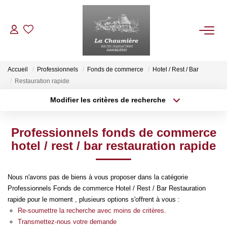
ACHETER
Accueil
Professionnels
Fonds de commerce
Hotel / Rest / Bar
Restauration rapide
LOUER
Modifier les critères de recherche
Type de transaction
Localisation
Acheter
Localisation
ESTIMER
Professionnels fonds de commerce
Type de bien
Sélectionnez...
Surface min
hotel / rest / bar restauration rapide
NOS BIENS VENDUS
Plus de critères
Budget max
Nous n'avons pas de biens à vous proposer dans la catégorie
NOTRE AGENCE
Professionnels Fonds de commerce Hotel / Rest / Bar Restauration
Créer une alerte
rapide pour le moment , plusieurs options s'offrent à vous :
Re-soumettre la recherche avec moins de critères.
Qui Sommes Nous
Transmettez-nous votre demande