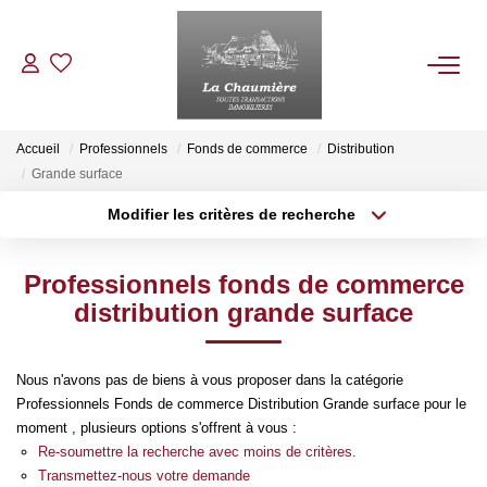
ACHETER
Accueil
Professionnels
Fonds de commerce
Distribution
Grande surface
LOUER
Modifier les critères de recherche
Type de transaction
Localisation
Acheter
Localisation
ESTIMER
Professionnels fonds de commerce
Type de bien
Sélectionnez...
Surface min
distribution grande surface
NOS BIENS VENDUS
Plus de critères
Budget max
Nous n'avons pas de biens à vous proposer dans la catégorie
NOTRE AGENCE
Professionnels Fonds de commerce Distribution Grande surface pour le
Créer une alerte
moment , plusieurs options s'offrent à vous :
Re-soumettre la recherche avec moins de critères.
Qui Sommes Nous
Transmettez-nous votre demande