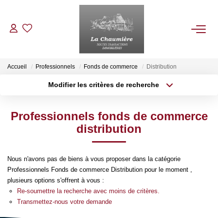
ACHETER
Accueil
Professionnels
Fonds de commerce
Distribution
Modifier les critères de recherche
Type de transaction
Localisation
LOUER
Acheter
Localisation
Professionnels fonds de commerce
Type de bien
ESTIMER
Sélectionnez...
Surface min
distribution
Plus de critères
Budget max
NOS BIENS VENDUS
Nous n'avons pas de biens à vous proposer dans la catégorie
Professionnels Fonds de commerce Distribution pour le moment ,
Créer une alerte
NOTRE AGENCE
plusieurs options s'offrent à vous :
Re-soumettre la recherche avec moins de critères.
Transmettez-nous votre demande
Qui Sommes Nous