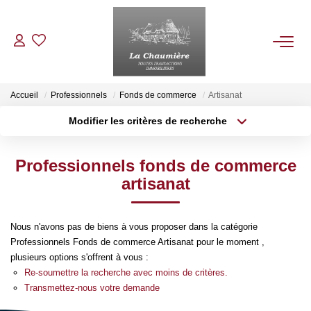
ACHETER
Accueil
Professionnels
Fonds de commerce
Artisanat
Modifier les critères de recherche
Type de transaction
Localisation
LOUER
Acheter
Localisation
Professionnels fonds de commerce
Type de bien
ESTIMER
Sélectionnez...
Surface min
artisanat
Plus de critères
Budget max
NOS BIENS VENDUS
Nous n'avons pas de biens à vous proposer dans la catégorie
Professionnels Fonds de commerce Artisanat pour le moment ,
Créer une alerte
NOTRE AGENCE
plusieurs options s'offrent à vous :
Re-soumettre la recherche avec moins de critères.
Transmettez-nous votre demande
Qui Sommes Nous