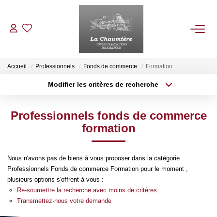
ACHETER
Accueil
Professionnels
Fonds de commerce
Formation
Modifier les critères de recherche
Type de transaction
Localisation
LOUER
Acheter
Localisation
Professionnels fonds de commerce
Type de bien
ESTIMER
Sélectionnez...
Surface min
formation
Plus de critères
Budget max
NOS BIENS VENDUS
Nous n'avons pas de biens à vous proposer dans la catégorie
Professionnels Fonds de commerce Formation pour le moment ,
Créer une alerte
NOTRE AGENCE
plusieurs options s'offrent à vous :
Re-soumettre la recherche avec moins de critères.
Transmettez-nous votre demande
Qui Sommes Nous