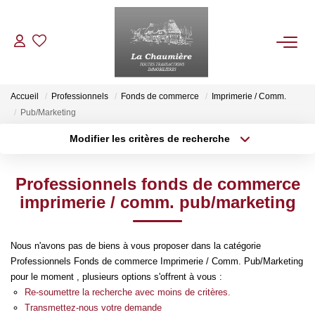
ACHETER
Accueil
Professionnels
Fonds de commerce
Imprimerie / Comm.
Pub/Marketing
LOUER
Modifier les critères de recherche
Type de transaction
Localisation
Acheter
Localisation
ESTIMER
Professionnels fonds de commerce
Type de bien
Sélectionnez...
Surface min
imprimerie / comm. pub/marketing
NOS BIENS VENDUS
Plus de critères
Budget max
Nous n'avons pas de biens à vous proposer dans la catégorie
NOTRE AGENCE
Professionnels Fonds de commerce Imprimerie / Comm. Pub/Marketing
Créer une alerte
pour le moment , plusieurs options s'offrent à vous :
Re-soumettre la recherche avec moins de critères.
Qui Sommes Nous
Transmettez-nous votre demande