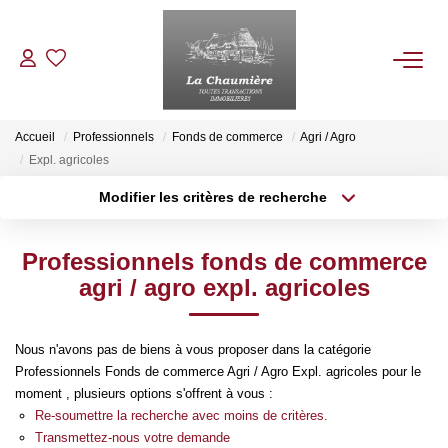
ACHETER
Accueil
Professionnels
Fonds de commerce
Agri / Agro
Expl. agricoles
LOUER
Modifier les critères de recherche
Type de transaction
Localisation
Acheter
Localisation
ESTIMER
Professionnels fonds de commerce
Type de bien
Sélectionnez...
Surface min
agri / agro expl. agricoles
NOS BIENS VENDUS
Plus de critères
Budget max
Nous n'avons pas de biens à vous proposer dans la catégorie
NOTRE AGENCE
Professionnels Fonds de commerce Agri / Agro Expl. agricoles pour le
Créer une alerte
moment , plusieurs options s'offrent à vous :
Re-soumettre la recherche avec moins de critères.
Qui Sommes Nous
Transmettez-nous votre demande