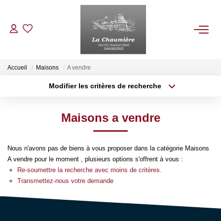
ACHETER
Accueil
Maisons
A vendre
Modifier les critères de recherche
Type de transaction
Localisation
LOUER
Acheter
Localisation
Maisons a vendre
Type de bien
ESTIMER
Sélectionnez...
Surface min
Nous n'avons pas de biens à vous proposer dans la catégorie Maisons
Plus de critères
Budget max
NOS BIENS VENDUS
A vendre pour le moment , plusieurs options s'offrent à vous :
Re-soumettre la recherche avec moins de critères.
Créer une alerte
Transmettez-nous votre demande
NOTRE AGENCE
Qui Sommes Nous