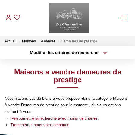
ACHETER
Accueil
Maisons
A vendre
Demeures de prestige
Modifier les critères de recherche
Type de transaction
Localisation
LOUER
Acheter
Localisation
Maisons a vendre demeures de
Type de bien
ESTIMER
Sélectionnez...
Surface min
prestige
Plus de critères
Budget max
NOS BIENS VENDUS
Nous n'avons pas de biens à vous proposer dans la catégorie Maisons
A vendre Demeures de prestige pour le moment , plusieurs options
Créer une alerte
NOTRE AGENCE
s'offrent à vous :
Re-soumettre la recherche avec moins de critères.
Transmettez-nous votre demande
Qui Sommes Nous