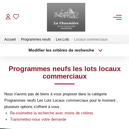
ACHETER
Accueil
Programmes neufs
Les Lots
Locaux commerciaux
Modifier les critères de recherche
Type de transaction
Localisation
LOUER
Acheter
Localisation
Programmes neufs les lots locaux
Type de bien
ESTIMER
Sélectionnez...
Surface min
commerciaux
Plus de critères
Budget max
NOS BIENS VENDUS
Nous n'avons pas de biens à vous proposer dans la catégorie
Programmes neufs Les Lots Locaux commerciaux pour le moment ,
Créer une alerte
NOTRE AGENCE
plusieurs options s'offrent à vous :
Re-soumettre la recherche avec moins de critères.
Transmettez-nous votre demande
Qui Sommes Nous