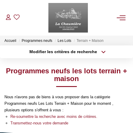
ACHETER
Accueil
Programmes neufs
Les Lots
Terrain + Maison
Modifier les critères de recherche
Type de transaction
Localisation
LOUER
Acheter
Localisation
Programmes neufs les lots terrain +
Type de bien
ESTIMER
Sélectionnez...
Surface min
maison
Plus de critères
Budget max
NOS BIENS VENDUS
Nous n'avons pas de biens à vous proposer dans la catégorie
Programmes neufs Les Lots Terrain + Maison pour le moment ,
Créer une alerte
NOTRE AGENCE
plusieurs options s'offrent à vous :
Re-soumettre la recherche avec moins de critères.
Transmettez-nous votre demande
Qui Sommes Nous