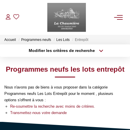
ACHETER
Accueil
Programmes neufs
Les Lots
Entrepôt
Modifier les critères de recherche
Type de transaction
Localisation
LOUER
Acheter
Localisation
Programmes neufs les lots entrepôt
Type de bien
ESTIMER
Sélectionnez...
Surface min
Nous n'avons pas de biens à vous proposer dans la catégorie
Plus de critères
Budget max
NOS BIENS VENDUS
Programmes neufs Les Lots Entrepôt pour le moment , plusieurs
options s'offrent à vous :
Créer une alerte
Re-soumettre la recherche avec moins de critères.
NOTRE AGENCE
Transmettez-nous votre demande
Qui Sommes Nous