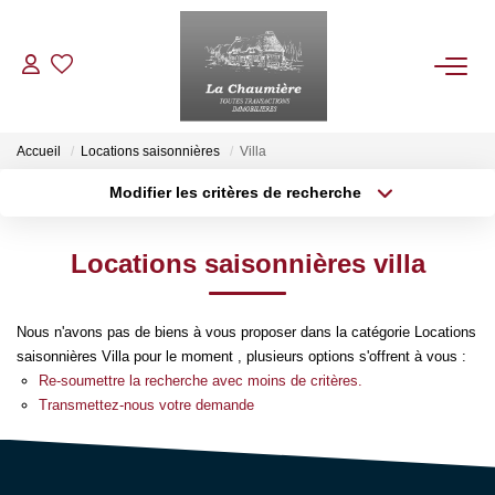
ACHETER
Accueil
Locations saisonnières
Villa
Modifier les critères de recherche
Type de transaction
Localisation
LOUER
Acheter
Localisation
Locations saisonnières villa
Type de bien
ESTIMER
Sélectionnez...
Surface min
Nous n'avons pas de biens à vous proposer dans la catégorie Locations
Plus de critères
Budget max
NOS BIENS VENDUS
saisonnières Villa pour le moment , plusieurs options s'offrent à vous :
Re-soumettre la recherche avec moins de critères.
Créer une alerte
Transmettez-nous votre demande
NOTRE AGENCE
Qui Sommes Nous