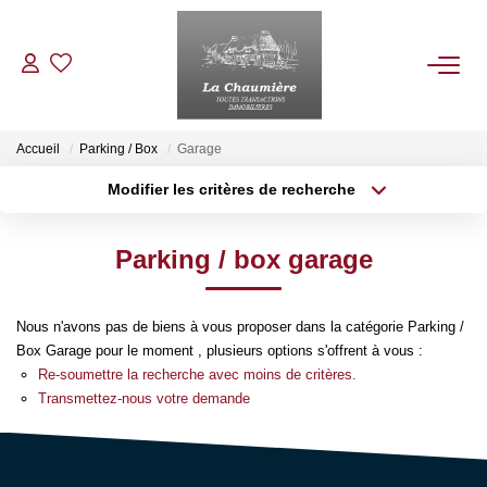
ACHETER
Accueil
Parking / Box
Garage
Modifier les critères de recherche
Type de transaction
Localisation
LOUER
Acheter
Localisation
Parking / box garage
Type de bien
ESTIMER
Sélectionnez...
Surface min
Nous n'avons pas de biens à vous proposer dans la catégorie Parking /
Plus de critères
Budget max
NOS BIENS VENDUS
Box Garage pour le moment , plusieurs options s'offrent à vous :
Re-soumettre la recherche avec moins de critères.
Créer une alerte
Transmettez-nous votre demande
NOTRE AGENCE
Qui Sommes Nous