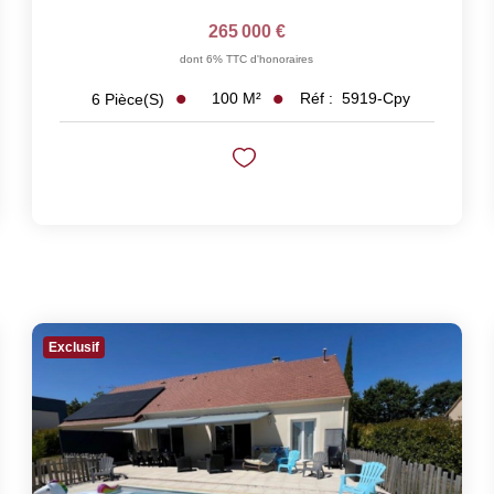
265 000 €
dont 6% TTC d'honoraires
100
M²
Réf :
5919-Cpy
6
Pièce(s)
Exclusif