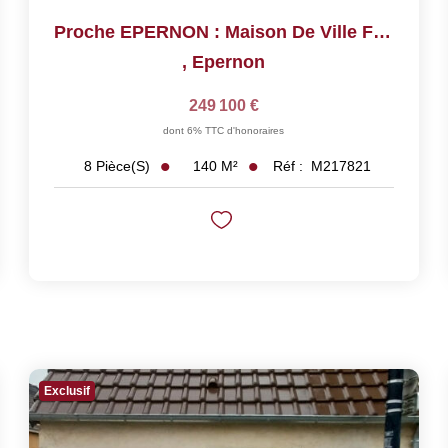
Proche EPERNON : Maison De Ville Familiale Avec Beau...
,
Epernon
249 100 €
dont 6% TTC d'honoraires
140
M²
Réf :
M217821
8
Pièce(s)
Exclusif