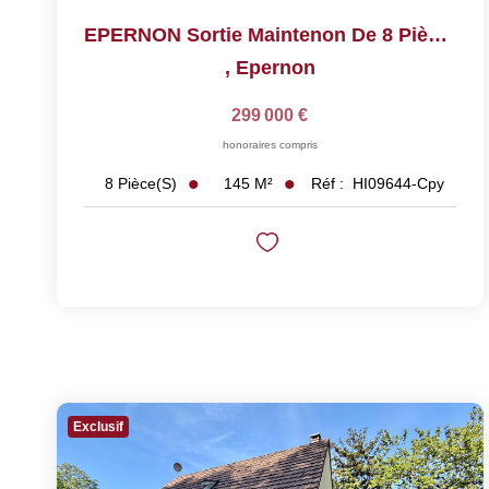
EPERNON Sortie Maintenon De 8 Pièces De 145 M²
,
Epernon
299 000 €
honoraires compris
145
M²
Réf :
HI09644-Cpy
8
Pièce(s)
Exclusif