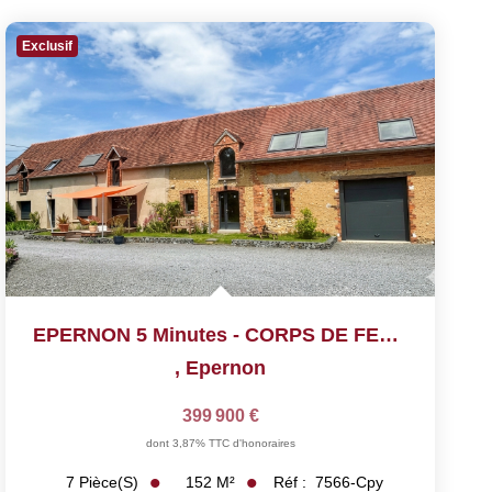
Exclusif
EPERNON 5 Minutes - CORPS DE FERME
,
Epernon
399 900 €
dont 3,87% TTC d'honoraires
152
M²
Réf :
7566-Cpy
7
Pièce(s)