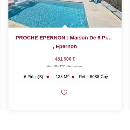
PROCHE EPERNON : Maison De 6 Pièces De 135 M²
,
Epernon
451 500 €
dont 5% TTC d'honoraires
135
M²
Réf :
6088-Cpy
6
Pièce(s)