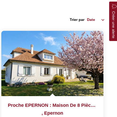
Créer une alerte
Trier par
Proche EPERNON : Maison De 8 Pièces De 137 M²
,
Epernon