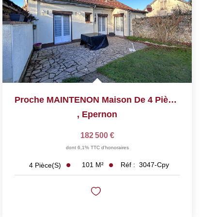
Proche MAINTENON Maison De 4 Pièces
,
Epernon
182 500 €
dont 6,1% TTC d'honoraires
101
M²
Réf :
3047-Cpy
4
Pièce(s)