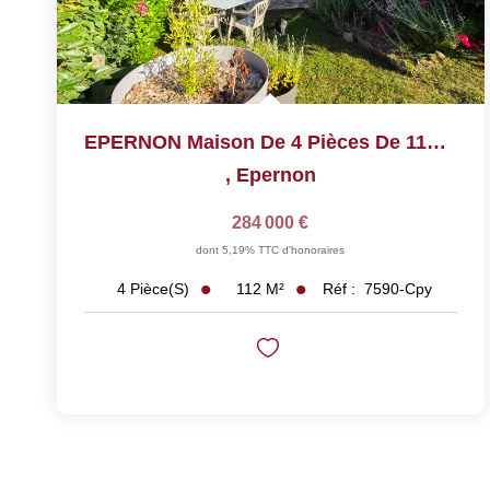
EPERNON Maison De 4 Pièces De 112 M²
,
Epernon
284 000 €
dont 5,19% TTC d'honoraires
112
M²
Réf :
7590-Cpy
4
Pièce(s)