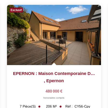
Exclusif
EPERNON : Maison Contemporaine De 2015 De 206.2 M²
,
Epernon
480 000 €
honoraires compris
206
M²
Réf :
CY56-Cpy
7
Pièce(s)