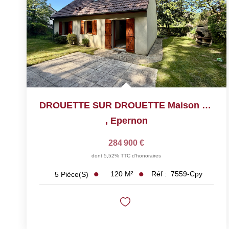
DROUETTE SUR DROUETTE Maison De 5 Pièces De 120 M²
,
Epernon
284 900 €
dont 5,52% TTC d'honoraires
120
M²
Réf :
7559-Cpy
5
Pièce(s)