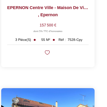
EPERNON Centre Ville - Maison De Ville
,
Epernon
157 500 €
dont 5% TTC d'honoraires
55
M²
Réf :
7528-Cpy
3
Pièce(s)