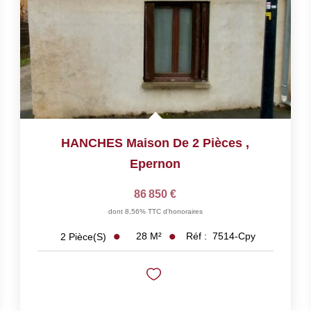
HANCHES Maison De 2 Pièces
,
Epernon
86 850 €
dont 8,56% TTC d'honoraires
28
M²
Réf :
7514-Cpy
2
Pièce(s)