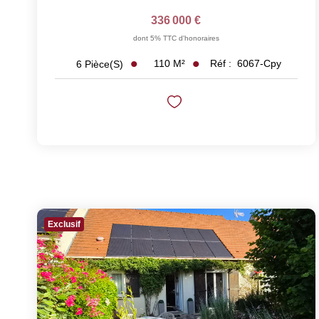
336 000 €
dont 5% TTC d'honoraires
110
M²
Réf :
6067-Cpy
6
Pièce(s)
Exclusif