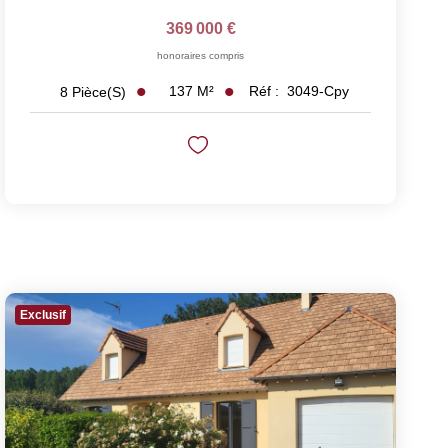
369 000 €
honoraires compris
137
M²
Réf :
3049-Cpy
8
Pièce(s)
Exclusif