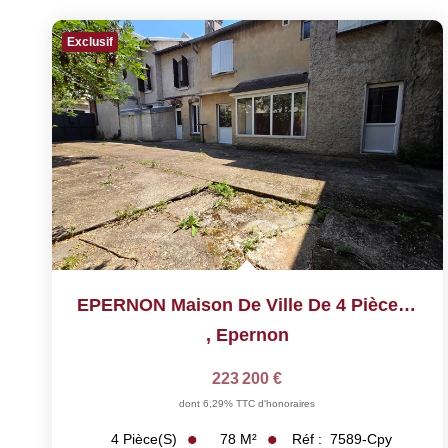
Exclusif
EPERNON Maison De Ville De 4 Pièces De 78 M² Et Sa Grange
,
Epernon
223 200 €
dont 6,29% TTC d'honoraires
78
M²
Réf :
7589-Cpy
4
Pièce(s)