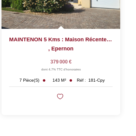
MAINTENON 5 Kms : Maison Récente De 2008 De 143 M² Sur 1...
,
Epernon
379 000 €
dont 4,7% TTC d'honoraires
143
M²
Réf :
181-Cpy
7
Pièce(s)