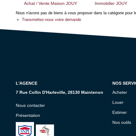
Achat / Vente Maison JOUY
Immobilier JOUY
Nous n'avons pas de biens à vous proposer dans la catégorie pour le
Transmettez-nous votre demande
L'AGENCE
NOS SERVI
7 Rue Collin D'Harleville, 28130 Maintenon
Acheter
Louer
Nous contacter
Estimer
Présentation
Nos outils