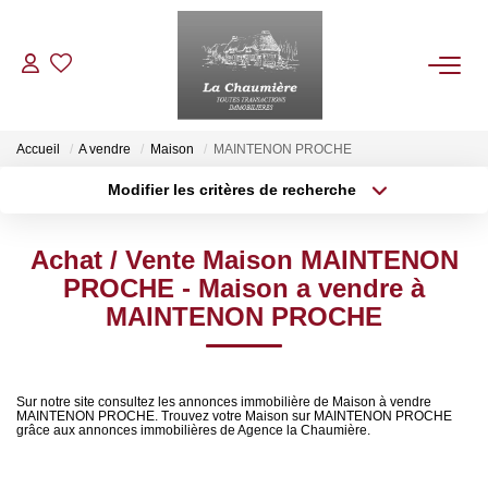
ACHETER
Accueil
A vendre
Maison
MAINTENON PROCHE
Modifier les critères de recherche
Type de transaction
Localisation
LOUER
Acheter
Localisation
Achat / Vente Maison MAINTENON
Type de bien
ESTIMER
Sélectionnez...
Surface min
PROCHE - Maison a vendre à
MAINTENON PROCHE
Plus de critères
Budget max
NOS BIENS VENDUS
Créer une alerte
NOTRE AGENCE
Sur notre site consultez les annonces immobilière de Maison à vendre
MAINTENON PROCHE. Trouvez votre Maison sur MAINTENON PROCHE
grâce aux annonces immobilières de Agence la Chaumière.
Qui Sommes Nous