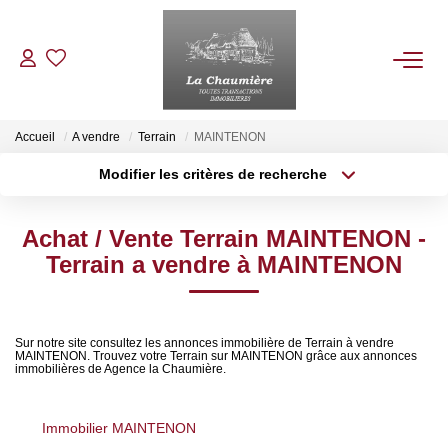
ACHETER
Accueil
A vendre
Terrain
MAINTENON
Modifier les critères de recherche
Type de transaction
Localisation
LOUER
Acheter
Localisation
Achat / Vente Terrain MAINTENON -
Type de bien
ESTIMER
Sélectionnez...
Surface min
Terrain a vendre à MAINTENON
Plus de critères
Budget max
NOS BIENS VENDUS
Sur notre site consultez les annonces immobilière de Terrain à vendre
MAINTENON. Trouvez votre Terrain sur MAINTENON grâce aux annonces
Créer une alerte
NOTRE AGENCE
immobilières de Agence la Chaumière.
Qui Sommes Nous
Immobilier MAINTENON