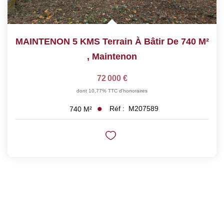
MAINTENON 5 KMS Terrain À Bâtir De 740 M²
,
Maintenon
72 000 €
dont 10,77% TTC d'honoraires
Réf :
M207589
740
M²