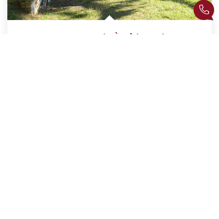
MAINTENON Terrain À Bâtir
,
Maintenon
144 000 €
dont 6,67% TTC d'honoraires
Réf :
M205744
1165
M²