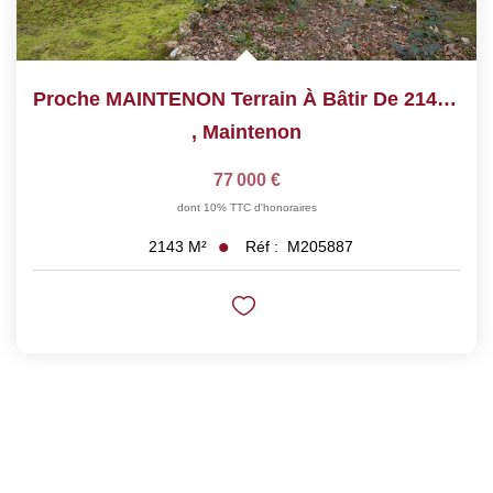
Proche MAINTENON Terrain À Bâtir De 2140 M²
,
Maintenon
77 000 €
dont 10% TTC d'honoraires
Réf :
M205887
2143
M²