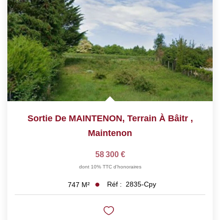
Sortie De MAINTENON, Terrain À Bâitr
,
Maintenon
58 300 €
dont 10% TTC d'honoraires
Réf :
2835-Cpy
747
M²