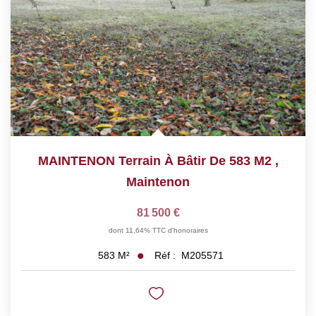
MAINTENON Terrain À Bâtir De 583 M2
,
Maintenon
81 500 €
dont 11,64% TTC d'honoraires
Réf :
M205571
583
M²