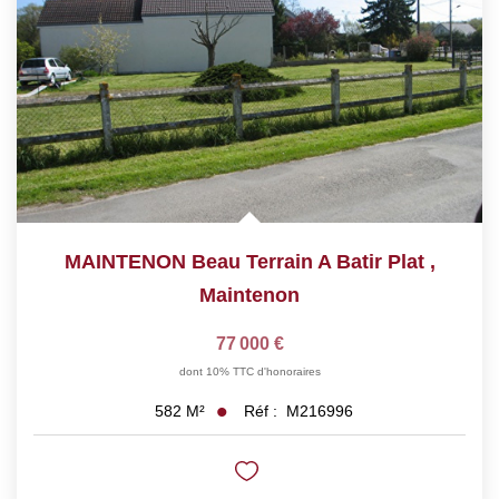
MAINTENON Beau Terrain A Batir Plat
,
Maintenon
77 000 €
dont 10% TTC d'honoraires
Réf :
M216996
582
M²