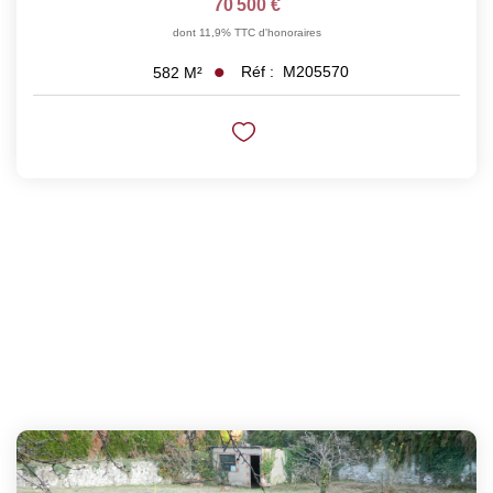
70 500 €
dont 11,9% TTC d'honoraires
Réf :
M205570
582
M²