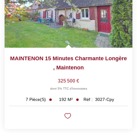
MAINTENON 15 Minutes Charmante Longère
,
Maintenon
325 500 €
dont 5% TTC d'honoraires
192
M²
Réf :
3027-Cpy
7
Pièce(s)