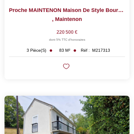
Proche MAINTENON Maison De Style Bourgeoise De 83 M² Avec...
,
Maintenon
220 500 €
dont 5% TTC d'honoraires
83
M²
Réf :
M217313
3
Pièce(s)