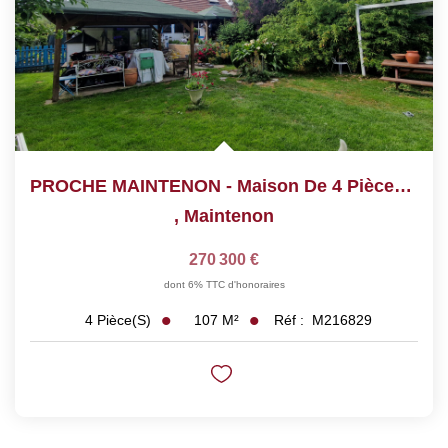
PROCHE MAINTENON - Maison De 4 Pièces Sur 3460 M²
,
Maintenon
270 300 €
dont 6% TTC d'honoraires
107
M²
Réf :
M216829
4
Pièce(s)