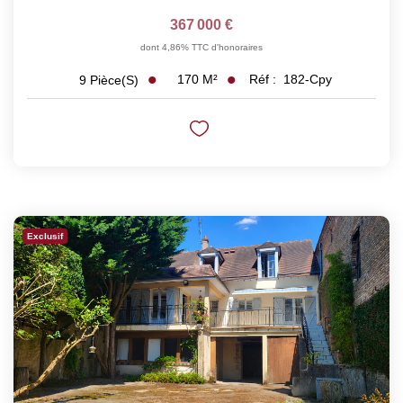
367 000 €
dont 4,86% TTC d'honoraires
170
M²
Réf :
182-Cpy
9
Pièce(s)
Exclusif