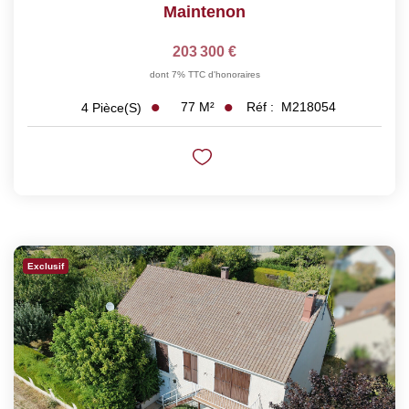
Maintenon
203 300 €
dont 7% TTC d'honoraires
77
M²
Réf :
M218054
4
Pièce(s)
Exclusif