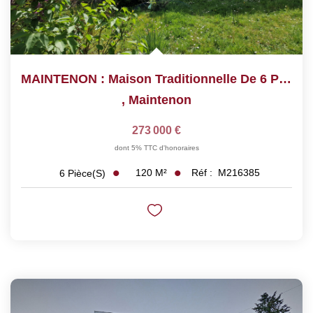
MAINTENON : Maison Traditionnelle De 6 Pièces
,
Maintenon
273 000 €
dont 5% TTC d'honoraires
120
M²
Réf :
M216385
6
Pièce(s)