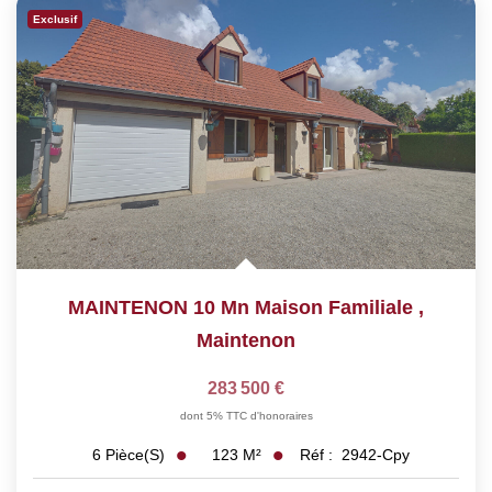
Exclusif
MAINTENON 10 Mn Maison Familiale
,
Maintenon
283 500 €
dont 5% TTC d'honoraires
123
M²
Réf :
2942-Cpy
6
Pièce(s)