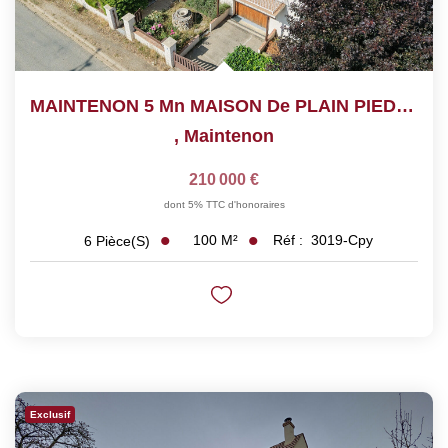
MAINTENON 5 Mn MAISON De PLAIN PIED Sur Sous-Sol
,
Maintenon
210 000 €
dont 5% TTC d'honoraires
100
M²
Réf :
3019-Cpy
6
Pièce(s)
Exclusif