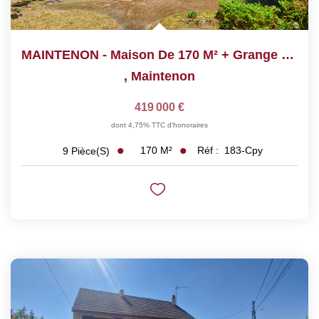
MAINTENON - Maison De 170 M² + Grange Sur Un Terrain De 985...
,
Maintenon
419 000 €
dont 4,75% TTC d'honoraires
170
M²
Réf :
183-Cpy
9
Pièce(s)