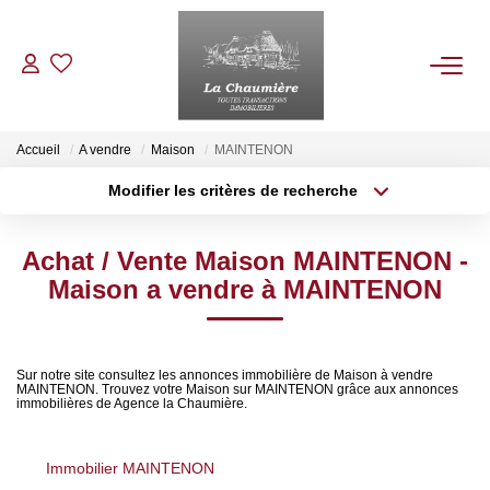
ACHETER
Accueil
A vendre
Maison
MAINTENON
Modifier les critères de recherche
Type de transaction
Localisation
LOUER
Acheter
Localisation
Achat / Vente Maison MAINTENON -
Type de bien
ESTIMER
Sélectionnez...
Surface min
Maison a vendre à MAINTENON
Plus de critères
Budget max
NOS BIENS VENDUS
Sur notre site consultez les annonces immobilière de Maison à vendre
MAINTENON. Trouvez votre Maison sur MAINTENON grâce aux annonces
Créer une alerte
NOTRE AGENCE
immobilières de Agence la Chaumière.
Qui Sommes Nous
Immobilier MAINTENON