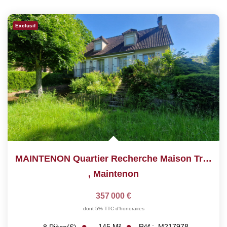
Exclusif
MAINTENON Quartier Recherche Maison Traditionnelle
,
Maintenon
357 000 €
dont 5% TTC d'honoraires
145
M²
Réf :
M217978
8
Pièce(s)