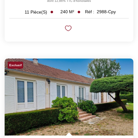
dont 12,86% TTC d'honoraires
240
M²
Réf :
2988-Cpy
11
Pièce(s)
Exclusif