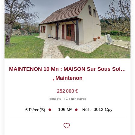
MAINTENON 10 Mn : MAISON Sur Sous Sol Total Au Calme ,...
,
Maintenon
252 000 €
dont 5% TTC d'honoraires
106
M²
Réf :
3012-Cpy
6
Pièce(s)