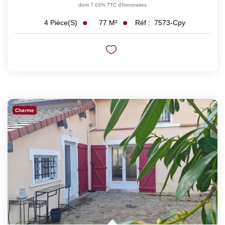
dont 7,03% TTC d'honoraires
77
M²
Réf :
7573-Cpy
4
Pièce(s)
Charme