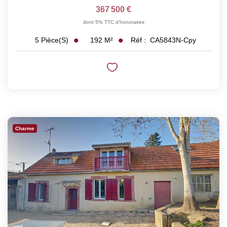
367 500 €
dont 5% TTC d'honoraires
192
M²
Réf :
CA5843N-Cpy
5
Pièce(s)
Charme