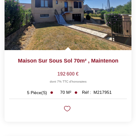
Maison Sur Sous Sol 70m²
,
Maintenon
192 600 €
dont 7% TTC d'honoraires
70
M²
Réf :
M217951
5
Pièce(s)