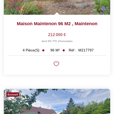
Maison Maintenon 96 M2
,
Maintenon
212 000 €
dont 6% TTC d'honoraires
96
M²
Réf :
M217797
4
Pièce(s)
Exclusif