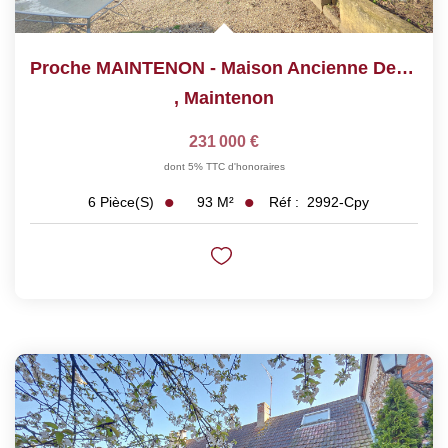
Proche MAINTENON - Maison Ancienne De 6 Pièces De 106 M²
,
Maintenon
231 000 €
dont 5% TTC d'honoraires
93
M²
Réf :
2992-Cpy
6
Pièce(s)