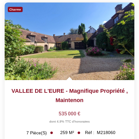
Charme
VALLEE DE L'EURE - Magnifique Propriété
,
Maintenon
535 000 €
dont 4,9% TTC d'honoraires
259
M²
Réf :
M218060
7
Pièce(s)