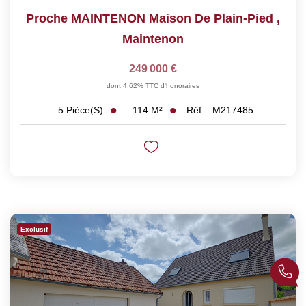
Proche MAINTENON Maison De Plain-Pied
,
Maintenon
249 000 €
dont 4,62% TTC d'honoraires
114
M²
Réf :
M217485
5
Pièce(s)
Exclusif