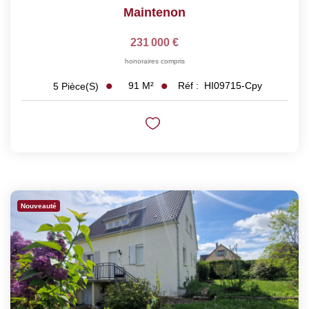
Maintenon
231 000 €
honoraires compris
91
M²
Réf :
HI09715-Cpy
5
Pièce(s)
Nouveauté