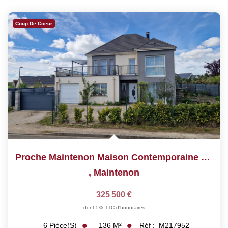
Coup De Coeur
Proche Maintenon Maison Contemporaine De 6 Pièces De 136 M²
,
Maintenon
325 500 €
dont 5% TTC d'honoraires
136
M²
Réf :
M217952
6
Pièce(s)