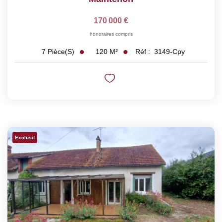
170 000 €
honoraires compris
120
M²
Réf :
3149-Cpy
7
Pièce(s)
Exclusif