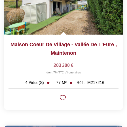
Maison Coeur De Village - Vallée De L'Eure
,
Maintenon
203 300 €
dont 7% TTC d'honoraires
77
M²
Réf :
M217216
4
Pièce(s)