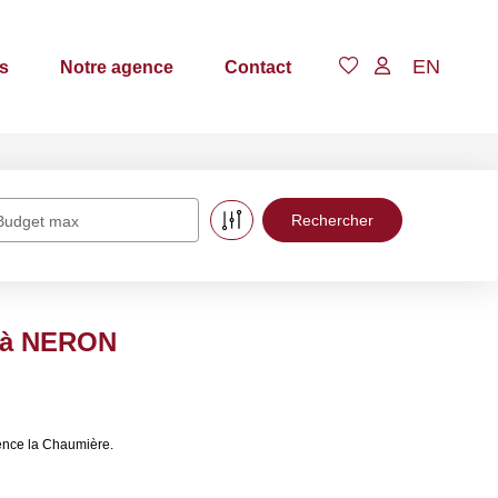
EN
s
Notre agence
Contact
Budget max
e à NERON
ence la Chaumière.