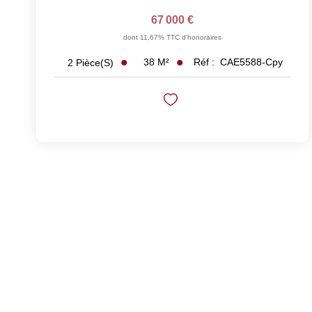
67 000 €
dont 11,67% TTC d'honoraires
38
M²
Réf :
CAE5588-Cpy
2
Pièce(s)