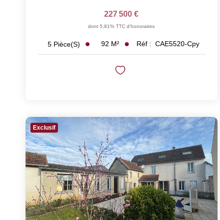
227 500 €
dont 5,81% TTC d'honoraires
92
M²
Réf :
CAE5520-Cpy
5
Pièce(s)
Exclusif