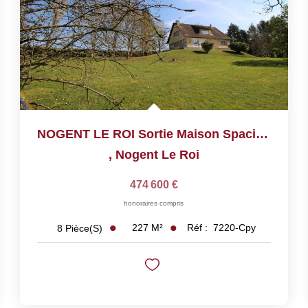
NOGENT LE ROI Sortie Maison Spacieuse Avec Vue Imprenable...
,
Nogent Le Roi
474 600 €
honoraires compris
227
M²
Réf :
7220-Cpy
8
Pièce(s)