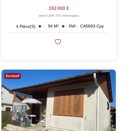
192 000 €
dont 5,49% TTC d'honoraires
94
M²
Réf :
CA5693-Cpy
4
Pièce(s)
Exclusif