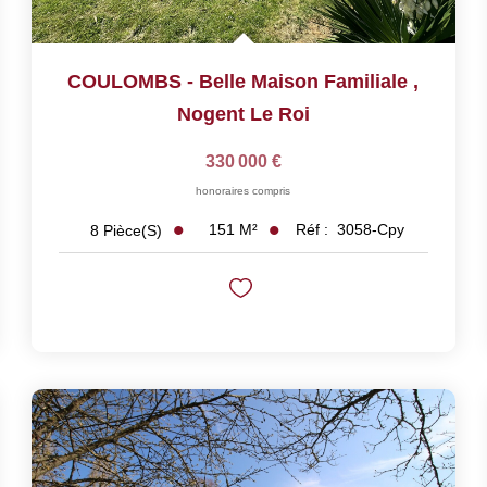
COULOMBS - Belle Maison Familiale
,
Nogent Le Roi
330 000 €
honoraires compris
151
M²
Réf :
3058-Cpy
8
Pièce(s)