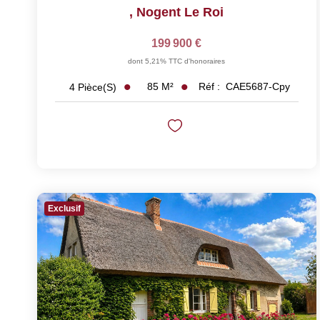
,
Nogent Le Roi
199 900 €
dont 5,21% TTC d'honoraires
85
M²
Réf :
CAE5687-Cpy
4
Pièce(s)
Exclusif