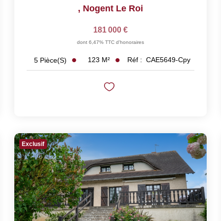
,
Nogent Le Roi
181 000 €
dont 6,47% TTC d'honoraires
123
M²
Réf :
CAE5649-Cpy
5
Pièce(s)
Exclusif