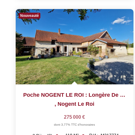
Nouveauté
Poche NOGENT LE ROI : Longère De 117 M²
,
Nogent Le Roi
275 000 €
dont 3,77% TTC d'honoraires