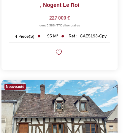
,
Nogent Le Roi
227 000 €
dont 5,58% TTC d'honoraires
95
M²
Réf :
CAE5193-Cpy
4
Pièce(s)
Nouveauté