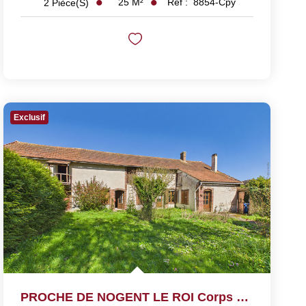
25
M²
Réf :
8854-Cpy
2
Pièce(s)
Exclusif
PROCHE DE NOGENT LE ROI Corps De Ferme À Rénover