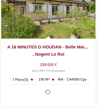
A 18 MINUTES D HOUDAN - Belle Maison Ancienne
,
Nogent Le Roi
299 000 €
dont 4,55% TTC d'honoraires
190
M²
Réf :
CA4000-Cpy
7
Pièce(s)