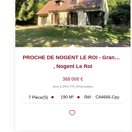
PROCHE DE NOGENT LE ROI - Grande Maison De 7 Pièces Sur...
,
Nogent Le Roi
368 000 €
dont 4,25% TTC d'honoraires
190
M²
Réf :
CA4666-Cpy
7
Pièce(s)