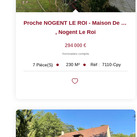
Proche NOGENT LE ROI - Maison De 230 M²
,
Nogent Le Roi
294 000 €
honoraires compris
230
M²
Réf :
7110-Cpy
7
Pièce(s)