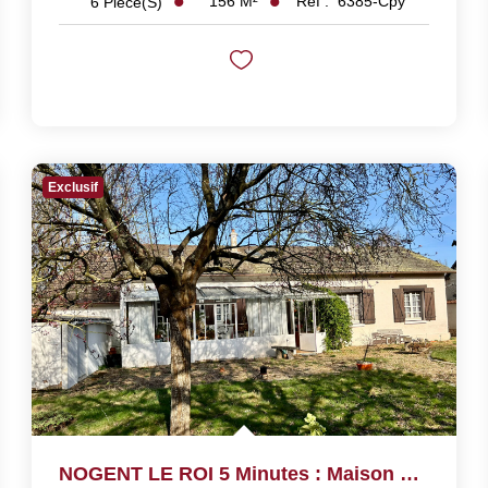
156
M²
Réf :
6385-Cpy
6
Pièce(s)
Exclusif
NOGENT LE ROI 5 Minutes : Maison De Plain-Pied