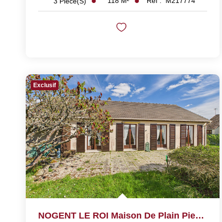
118
M²
Réf :
M217774
3
Pièce(s)
Exclusif
NOGENT LE ROI Maison De Plain Pied Avec Trois Chambres