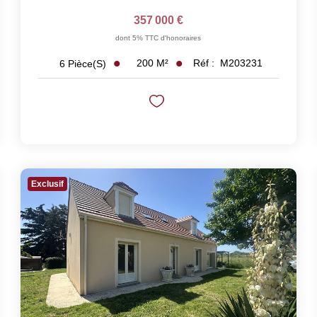
357 000 €
dont 5% TTC d'honoraires
200
M²
Réf :
M203231
6
Pièce(s)
Exclusif