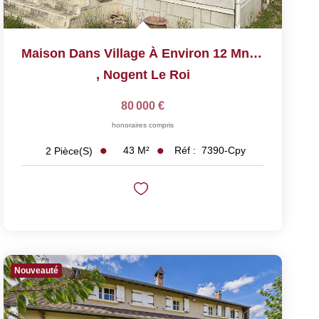
Maison Dans Village À Environ 12 Mn De Nogent Le Roi
,
Nogent Le Roi
80 000 €
honoraires compris
43
M²
Réf :
7390-Cpy
2
Pièce(s)
Nouveauté