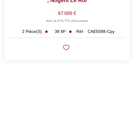
,
Nogent Le Roi
67 000 €
dont 11,67% TTC d'honoraires
38
M²
Réf :
CAE5588-Cpy
2
Pièce(s)