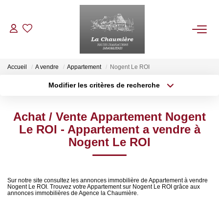
ACHETER
Accueil
A vendre
Appartement
Nogent Le ROI
Modifier les critères de recherche
Type de transaction
Localisation
LOUER
Acheter
Localisation
Achat / Vente Appartement Nogent
Type de bien
ESTIMER
Sélectionnez...
Surface min
Le ROI - Appartement a vendre à
Nogent Le ROI
Plus de critères
Budget max
NOS BIENS VENDUS
Créer une alerte
NOTRE AGENCE
Sur notre site consultez les annonces immobilière de Appartement à vendre
Nogent Le ROI. Trouvez votre Appartement sur Nogent Le ROI grâce aux
annonces immobilières de Agence la Chaumière.
Qui Sommes Nous