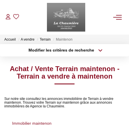
ACHETER
Accueil
A vendre
Terrain
Maintenon
Modifier les critères de recherche
Type de transaction
Localisation
LOUER
Acheter
Localisation
Achat / Vente Terrain maintenon -
Type de bien
ESTIMER
Sélectionnez...
Surface min
Terrain a vendre à maintenon
Plus de critères
Budget max
NOS BIENS VENDUS
Sur notre site consultez les annonces immobilière de Terrain à vendre
maintenon. Trouvez votre Terrain sur maintenon grâce aux annonces
Créer une alerte
NOTRE AGENCE
immobilières de Agence la Chaumière.
Qui Sommes Nous
Immobilier maintenon