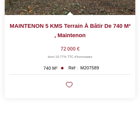
MAINTENON 5 KMS Terrain À Bâtir De 740 M²
,
Maintenon
72 000 €
dont 10,77% TTC d'honoraires
Réf :
M207589
740
M²