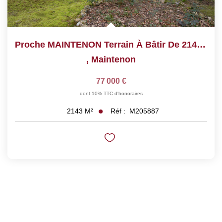
Proche MAINTENON Terrain À Bâtir De 2140 M²
,
Maintenon
77 000 €
dont 10% TTC d'honoraires
Réf :
M205887
2143
M²