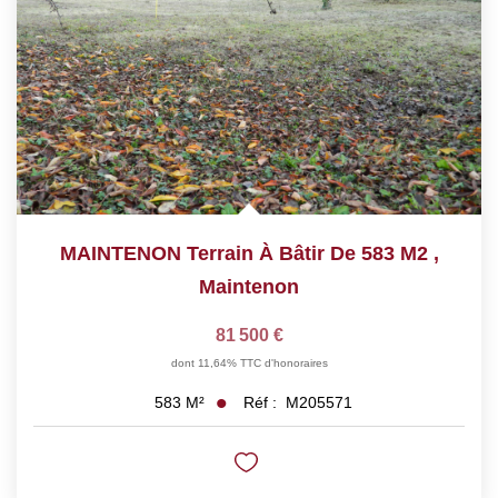
MAINTENON Terrain À Bâtir De 583 M2
,
Maintenon
81 500 €
dont 11,64% TTC d'honoraires
Réf :
M205571
583
M²