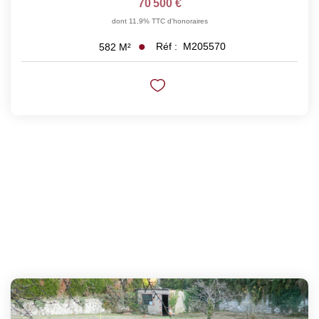
70 500 €
dont 11,9% TTC d'honoraires
Réf :
M205570
582
M²