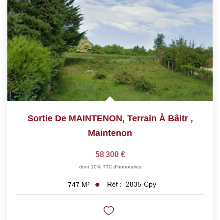
Sortie De MAINTENON, Terrain À Bâitr
,
Maintenon
58 300 €
dont 10% TTC d'honoraires
Réf :
2835-Cpy
747
M²