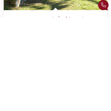
MAINTENON Terrain À Bâtir
,
Maintenon
144 000 €
dont 6,67% TTC d'honoraires
Réf :
M205744
1165
M²