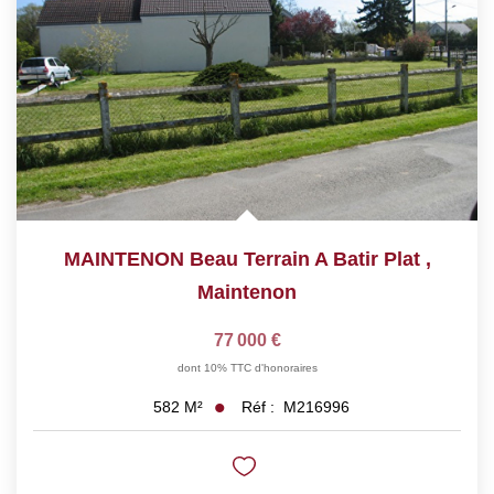
MAINTENON Beau Terrain A Batir Plat
,
Maintenon
77 000 €
dont 10% TTC d'honoraires
Réf :
M216996
582
M²